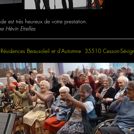
de est très heureux de votre prestation.
e Hévin Etrelles
_____________________________________________
8
Résidences Beausoleil et d'Automne 35510 Cesson-Sévig