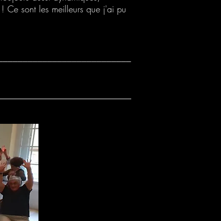
! Ce sont les meilleurs que j'ai pu
___________________________
___________________________