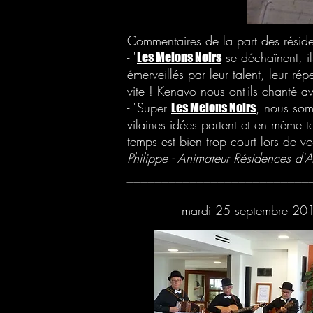
Commentaires de la part des réside
- "
se déchaînent, i
Les Melons Noirs
émerveillés par leur talent, leur ré
vite ! Kenavo nous ont-ils chanté av
- "Super
, nous som
Les Melons Noirs
vilaines idées partent et en même 
temps est bien trop court lors de v
Philippe - Animateur Résidences d'
__________________________
mardi 25 septembre 2