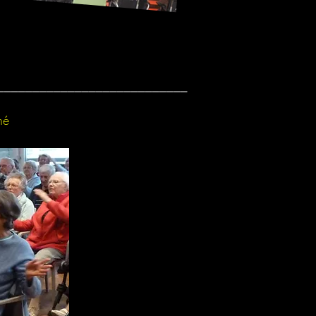
___________________________
né