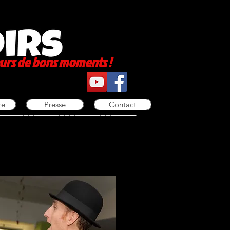
urs de bons moments !
re
Presse
Contact
___________________________