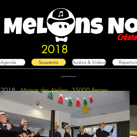
Créate
2018
Agenda
Souvenirs
Audios & Vidéos
Répertoi
_____________________________________________
_____
e 2018
Maison des Ateliers 35000 Rennes