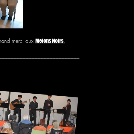
grand merci aux
.
Melons Noirs
___________________________