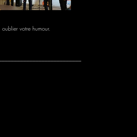
 oublier votre humour.
___________________________