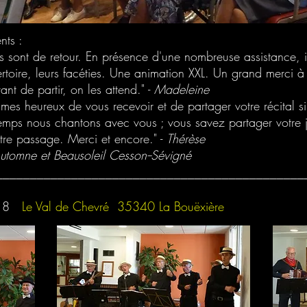
nts :
ls sont de retour. En présence d'une nombreuse assistance,
pertoire, leurs facéties. Une animation XXL. Un grand merci à 
ant de partir, on les attend." -
Madeleine
mes heureux de vous recevoir et de partager votre récital s
temps nous chantons avec vous ; vous savez partager votre j
otre passage. Merci et encore." -
Thérèse
Automne et Beausoleil Cesson--Sévigné
_____________________________________________
018
Le Val de Chevré 35340 La Bouëxière