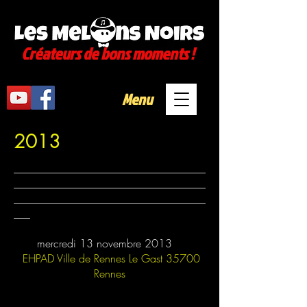
Créateurs de bons moments !
Menu
2013
___________________________________
___________________________________
___________________________________
___
mercredi 13 novembre 2013
EHPAD Ville de Rennes Le Gast 35700
Rennes