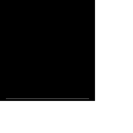
___________________________________
___________________________________
___________________________________
___